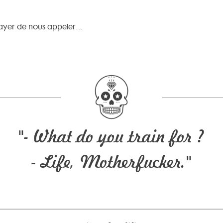
sayer de nous appeler…
"- What do you train for ?
- Life, Motherfucker."