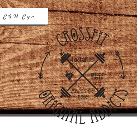
C.G.U
C.g.v.