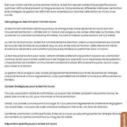
Bien que l’action de tirer puisse sembler intuitive, le Sled Pull requiert une technique spécifique pour
optimiser l’efficacité et prévenir la fatigue excessive. Comprendre les différentes méthodes de traction
et les stratégies de gestion de l’effort est donc essentiel pour aborder cette station du Hyrox avec
succès.
Décryptage du Sled Pull dans l’Univers Hyrox
Le Sled Pull est une station de force pure qui se distingue des autres épreuves du Hyrox par son
mouvement de traction. L’athlète doit, à l’aide d’une sangle ou de cordes attachées au traîneau, tirer
ce dernier sur une distance totale de 50 mètres, souvent divisée en quatre sections de 12,5 mètres.
Au sein du format Hyrox, le Sled Pull suit directement le Sled Push, créant un enchaînement qui sollicite
les muscles des jambes en poussée et ceux du dos et des bras en traction. Cette alternance met en
évidence la nécessité d’une condition physique équilibrée pour performer dans un Hyrox.
La technique de traction peut varier, certains athlètes préférant une position basse avec une traction
continue, tandis que d’autres optent pour des tirages plus explosifs suivis de phases de récupération.
L’important est de maintenir un mouvement constant et d’utiliser efficacement le poids de son corps
pour aider à la traction.
La gestion de la sangle ou des cordes est également essentielle pour éviter de perdre de l’énergie.
Une prise ferme et un bon alignement du corps permettent de transférer la force plus efficacement au
traîneau.
Conseils Stratégiques pour le Sled Pull Hyrox
Trouvez une position stable et confortable. La plupart des athlètes adoptent une position basse, les
pieds bien ancrés au sol, pour maximiser la force de traction.
Utilisez vos jambes comme point d’ancrage. En vous penchant légèrement en arrière et en engageant
vos quadriceps, vous pouvez créer une base solide pour tirer avec vos bras et votre dos.
Maintenez une traction continue et fluide. Évitez les à-coups qui peuvent gaspiller de l’énergie. Essayez
de maintenir un rythme constant tout au long des 50 mètres.
Préparation Spécifique pour le Sled Pull Hyrox