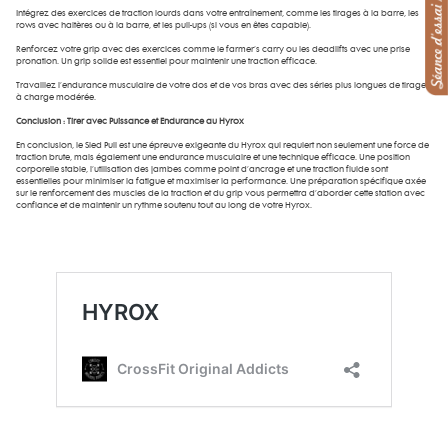
Intégrez des exercices de traction lourds dans votre entraînement, comme les tirages à la barre, les
rows avec haltères ou à la barre, et les pull-ups (si vous en êtes capable).
Renforcez votre grip avec des exercices comme le farmer’s carry ou les deadlifts avec une prise
pronation. Un grip solide est essentiel pour maintenir une traction efficace.
Travaillez l’endurance musculaire de votre dos et de vos bras avec des séries plus longues de tirages
à charge modérée.
Conclusion : Tirer avec Puissance et Endurance au Hyrox
En conclusion, le Sled Pull est une épreuve exigeante du Hyrox qui requiert non seulement une force de
traction brute, mais également une endurance musculaire et une technique efficace. Une position
corporelle stable, l’utilisation des jambes comme point d’ancrage et une traction fluide sont
essentielles pour minimiser la fatigue et maximiser la performance. Une préparation spécifique axée
sur le renforcement des muscles de la traction et du grip vous permettra d’aborder cette station avec
confiance et de maintenir un rythme soutenu tout au long de votre Hyrox.