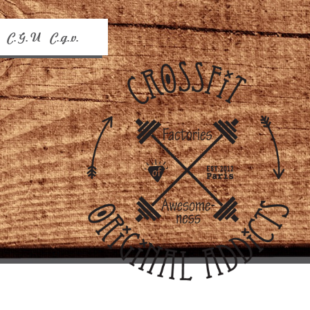
C.G.U
C.g.v.