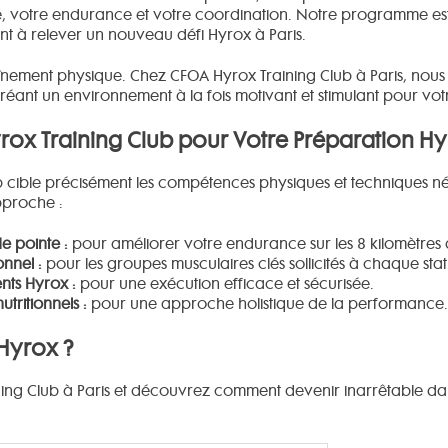
e, votre endurance et votre coordination. Notre programme es
nt à relever un nouveau défi Hyrox à Paris.
traînement physique. Chez CFOA Hyrox Training Club à Paris, n
créant un environnement à la fois motivant et stimulant pour vo
ox Training Club pour Votre Préparation Hyr
cible précisément les compétences physiques et techniques néc
pproche :
e pointe :
pour améliorer votre endurance sur les 8 kilomètres 
nnel :
pour les groupes musculaires clés sollicités à chaque stat
nts Hyrox :
pour une exécution efficace et sécurisée.
tritionnels :
pour une approche holistique de la performance.
 Hyrox ?
ing Club à Paris et découvrez comment devenir inarrêtable da